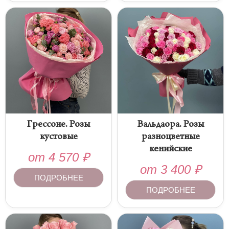
Грессоне. Розы
Вальдаора. Розы
кустовые
разноцветные
кенийские
от
4 570
₽
от
3 400
₽
ПОДРОБНЕЕ
ПОДРОБНЕЕ