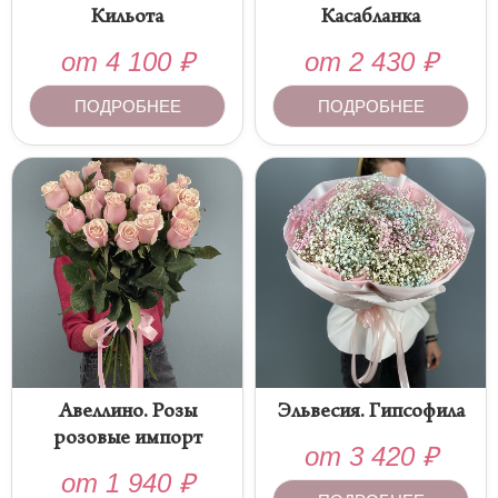
Кильота
Касабланка
от
4 100
₽
от
2 430
₽
ПОДРОБНЕЕ
ПОДРОБНЕЕ
Авеллино. Розы
Эльвесия. Гипсофила
розовые импорт
от
3 420
₽
от
1 940
₽