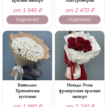
красные импорт
Альстромерии
от
1 940
₽
от
2 470
₽
ПОДРОБНЕЕ
ПОДРОБНЕЕ
Бишеллье.
Невадо. Розы
Хризантемы
французские красные
кустовые
импорт
от
1 980
₽
от
2 740
₽